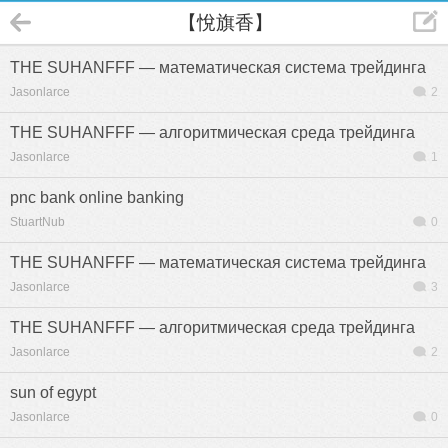
【悅旗香】
THE SUHANFFF — математическая система трейдинга
Jasonlarce
2
THE SUHANFFF — алгоритмическая среда трейдинга
Jasonlarce
1
pnc bank online banking
StuartNub
0
THE SUHANFFF — математическая система трейдинга
Jasonlarce
3
THE SUHANFFF — алгоритмическая среда трейдинга
Jasonlarce
2
sun of egypt
Jasonlarce
0