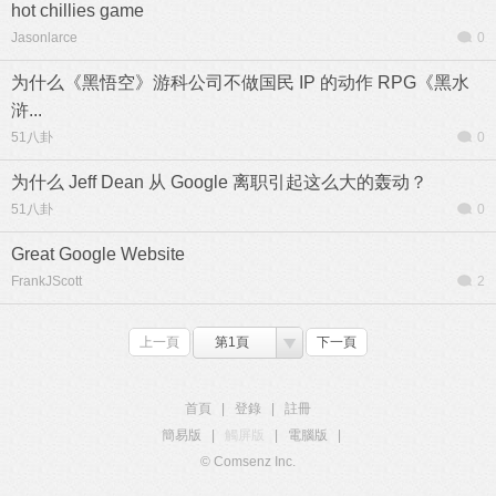
hot chillies game
Jasonlarce
0
为什么《黑悟空》游科公司不做国民 IP 的动作 RPG《黑水
浒...
51八卦
0
为什么 Jeff Dean 从 Google 离职引起这么大的轰动？
51八卦
0
Great Google Website
FrankJScott
2
上一頁
第1頁
下一頁
首頁
|
登錄
|
註冊
簡易版
|
觸屏版
|
電腦版
|
© Comsenz Inc.